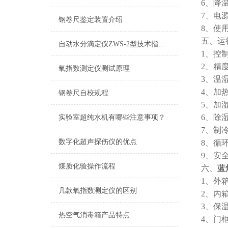
6、降温速
7、电源电
钢卷尺鉴定装置介绍
8、使用
五、运
自动水分滴定仪ZWS-2型技术指标简介
1、控
2、精度
氧指数测定仪测试原理
3、温湿
4、加
钢卷尺自校规程
5、加
6、除
实验室超纯水机有哪些注意事项？
7、制
数字化超声探伤仪的优点
8、循
9、安
煤质化验操作流程
六、
蓝
1、外
几款氧指数测定仪的区别
2、内箱
3、保
热空气消毒箱产品特点
4、门