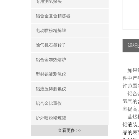
专用测氢探头
铝合金复合精炼器
电动喷粉精炼罐
除气机石墨转子
详细
铝合金加热熔炉
如果能
型材铝液测氢仪
件中产
许范围
铝液压铸测氢仪
铝合金
氢气的
铝合金比重仪
率提高
蓝煜机
炉外喷粉精炼罐
铝液装
查看更多 >>
品的表