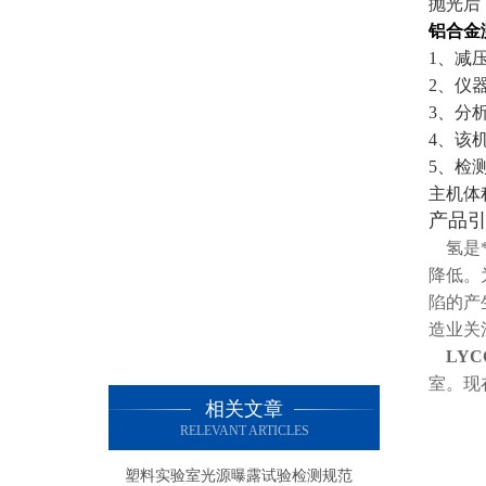
抛光后
铝合金
1、减
2、仪
3、分
4、该
5、检
主机体
产品
氢是*
降低。
陷的产
造业关
LY
室。现
相关文章
RELEVANT ARTICLES
塑料实验室光源曝露试验检测规范