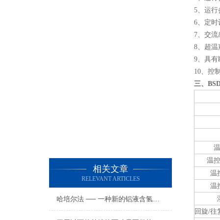
5、运
6、定时
7、交
8、超
9、具
10、
三、BS
温
相关文章
温
RELEVANT ARTICLES
温
哈培尔法 ── 一种新的铝液含氢量的检测方法
回旋/往