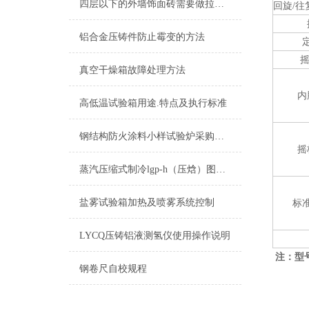
四层以下的外墙饰面砖需要做拉拔试验吗？
回旋/往
铝合金压铸件防止霉变的方法
真空干燥箱故障处理方法
内
高低温试验箱用途.特点及执行标准
钢结构防火涂料小样试验炉采购应注意的问题
摇
蒸汽压缩式制冷lgp-h（压焓）图应用组成
盐雾试验箱加热及喷雾系统控制
标准
LYCQ压铸铝液测氢仪使用操作说明
注：型
钢卷尺自校规程