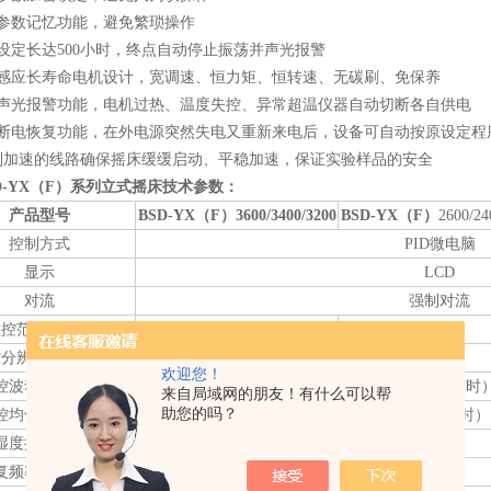
行参数记忆功能，避免繁琐操作
设定长达500小时，终点自动停止振荡并声光报警
流感应长寿命电机设计，宽调速、恒力矩、恒转速、无碳刷、免保养
温声光报警功能，电机过热、温度失控、异常超温仪器自动切断各自供电
有断电恢复功能，在外电源突然失电又重新来电后，设备可自动按原设定程
控制加速的线路确保摇床缓缓启动、平稳加速，保证实验样品的安全
D-YX（F）系列立式摇床技术参数：
产品型号
BSD-YX（F）3600/3400/3200
BSD-YX（F）
2600/24
控制方式
PID微电脑
显示
LCD
对流
强制对流
温控范围（℃）
RT+5~60
控分辨精度（℃）
±0.1
欢迎您！
控波动度（℃）
≤±0.5（37℃时
来自局域网的朋友！有什么可以帮
助您的吗？
控均匀度（℃）
≤±1（25℃时）
湿度控制范围
-
复频率范围（r/min）
30~300