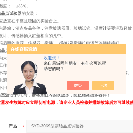
湿度： ≤85％。
结晶点试验器
的安装：
器应放置在平整且稳固的实验台上。
开包装箱，清点备品备件，注意玻璃器皿、玻璃试管、温度计等要轻取轻放
温度计、传感器插入缸盖相应的孔中。
机箱后面的电源、传感器、搅拌1、搅拌2及搅拌机电源等连接线接好。
结晶点试验器
注意事项：
缸内未加浴液严禁开机。
欢迎您！
来自局域网的朋友！有什么可以帮
器工作时应放置在平整的工作台上，环境中应尽量减小空气的对流。
助您的吗？
围不存在影响仪器正常工作的机械震动、腐蚀性气体、污染、电磁干扰等。
电电源为单相三线制，必须有良好的接地端。
器不用时应放置在干燥处。
当室温低于0℃时，请将水缸内的水放尽，防止结冰损坏器件！
仪器发生故障时应立即切断电源，请专业人员检修并排除故障后方可继续
产品：