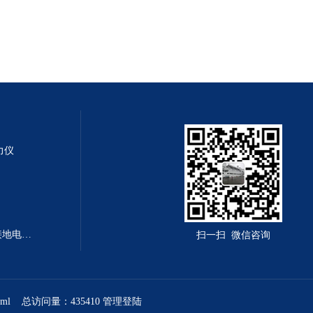
测力仪
LY-PV-7314型LY-PV-7314程控接地电阻测试仪
扫一扫 微信咨询
xml
总访问量：435410
管理登陆