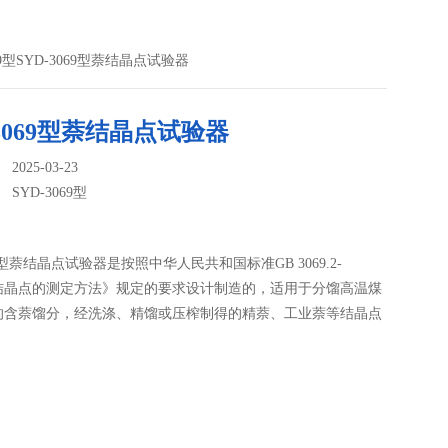
069型SYD-3069型萘结晶点试验器
-3069型萘结晶点试验器
025-03-23
：
SYD-3069型
69型萘结晶点试验器是按照中华人民共和国标准GB 3069.2-
《萘结晶点的测定方法》规定的要求设计制造的，适用于分馏高温煤
的含萘馏分，经洗涤、精馏或压榨制得的精萘、工业萘等结晶点