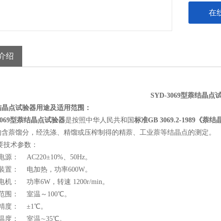
在
介绍
SYD-3069型萘结晶点
结晶点试验器用途及适用范围：
-3069型萘结晶点试验器
是按照中华人民共和国
标准GB 3069.2-1989《
的含萘馏分，经洗涤、精馏或压榨制得的精萘、工业萘等结晶点的测定。
要技术参数：
源： AC220±10%、50Hz。
装置： 电加热，功率600W。
机： 功率6W，转速 1200r/min。
范围： 室温～100℃。
精度： ±1℃。
温度： 室温∼35℃。