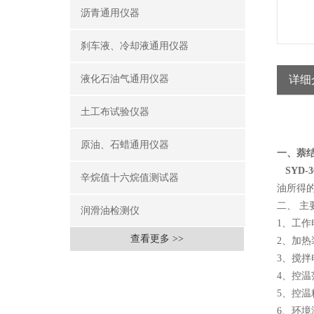
沥青通用仪器
刹车液、冷却液通用仪器
液化石油气通用仪器
详细
土工布试验仪器
原油、石蜡通用仪器
一、萘
SYD
辛烷值十六烷值测试器
油所得
二、
主
润滑油检测仪
1、工作电
查看更多 >>
2、加热
3、搅拌电
4、控温
5、控温
6、环境