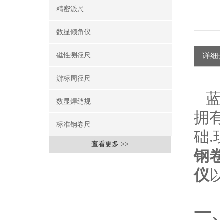
精密派尺
数显倾角仪
磁性测径尺
详细
游标周径尺
蓝
数显焊缝规
拥
标准钢卷尺
础
查看更多 >>
钢
仪
一