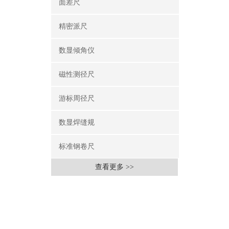
面差尺
精密派尺
数显倾角仪
磁性测径尺
游标周径尺
数显焊缝规
标准钢卷尺
查看更多 >>