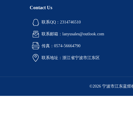
酒精喷灯燃烧试验仪
Contact Us
铝液精炼除气机
联系QQ：2314746510
铝行业检测设备
联系邮箱：lanyusales@outlook.com
环境检测试验箱
传真：0574-56664790
油品检测仪器
联系地址：浙江省宁波市江东区
计量角度长度仪器
工业燃油暖风机
©2026 宁波市江东蓝
工业暖风机
工业燃气暖风机
型砂强度试验机