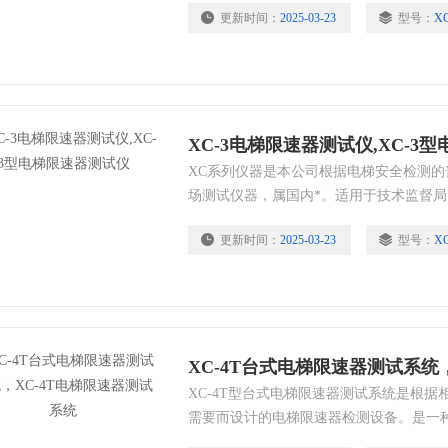
更新时间：
2025-03-23
型号：
X
器生产厂家和整机生产厂家的进、出厂检
XC-3电梯限速器测试仪,XC-3
XC系列仪器是本公司根据电梯安全检测
场测试仪器，属国内*。适用于技术监督
位对电梯限速器的现场测试，同时也适用
更新时间：
2025-03-23
型号：
XC
用。目前该系列产品已销往全国30个省、市
XC-4T型台式电梯限速器测试系统是根
需要而设计的电梯限速器检测设备。是一
度和钢丝绳张紧力的智能型设备，适用于