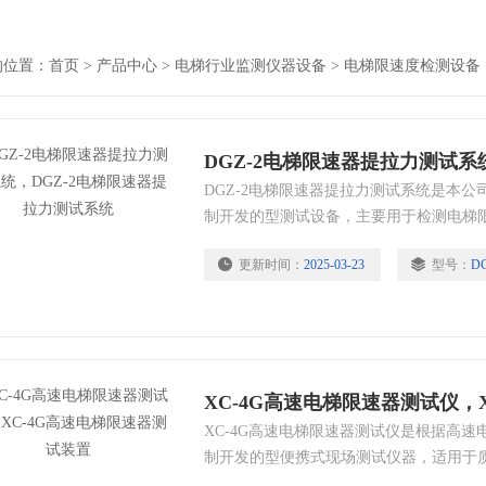
的位置：
首页
>
产品中心
>
电梯行业监测仪器设备
>
电梯限速度检测设备
DGZ-2电梯限速器提拉力测试系统是本
制开发的型测试设备，主要用于检测电梯
构及工作台、主机、计算机等，实现测试
更新时间：
2025-03-23
型号：
DG
处理
XC-4G高速电梯限速器测试仪是根据高
制开发的型便携式现场测试仪器，适用于
门、电梯安装维保单位等对高速电梯限速