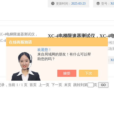
更新时间：
2025-03-23
型号：
XC
型式试验时的动作速度、张紧力的测试和
XC-4电梯限速器测试仪，XC-
XC-4电梯限速器测试仪是根据电梯安全
现场测试仪器，适用于电梯限速器的现场
欢迎您！
来自局域网的朋友！有什么可以帮
在生产线上测试使用。
助您的吗？
更新时间：
2025-03-23
型号：
XC
条记录，当前 1 / 1 页 首页 上一页 下一页 末页 跳转到第
页