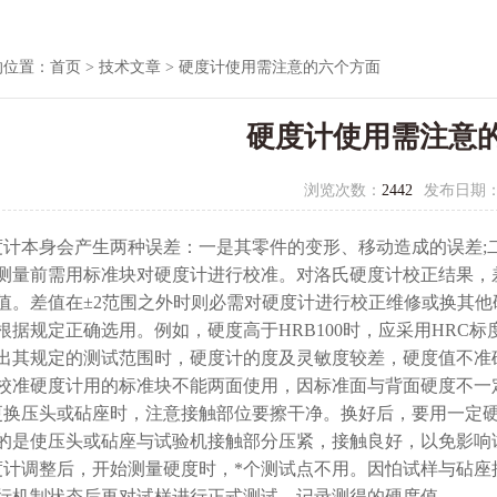
的位置：
首页
>
技术文章
> 硬度计使用需注意的六个方面
硬度计使用需注意
浏览次数：
2442
发布日期
度计本身会产生两种误差：一是其零件的变形、移动造成的误差;
测量前需用标准块对硬度计进行校准。对洛氏硬度计校正结果，差
值。差值在±2范围之外时则必需对硬度计进行校正维修或换其
根据规定正确选用。例如，硬度高于HRB100时，应采用HRC标度
出其规定的测试范围时，硬度计的度及灵敏度较差，硬度值不准
校准硬度计用的标准块不能两面使用，因标准面与背面硬度不一
更换压头或砧座时，注意接触部位要擦干净。换好后，要用一定
的是使压头或砧座与试验机接触部分压紧，接触良好，以免影响
度计调整后，开始测量硬度时，*个测试点不用。因怕试样与砧座
行机制状态后再对试样进行正式测试，记录测得的硬度值。