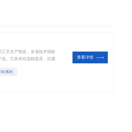
的工艺生产制造，各项技术指标
查看详情
产品。它具有控温精度高，抗腐
，使用寿命长等优点，选用于生
S501系列
验科学领域或辅助加热的精密产