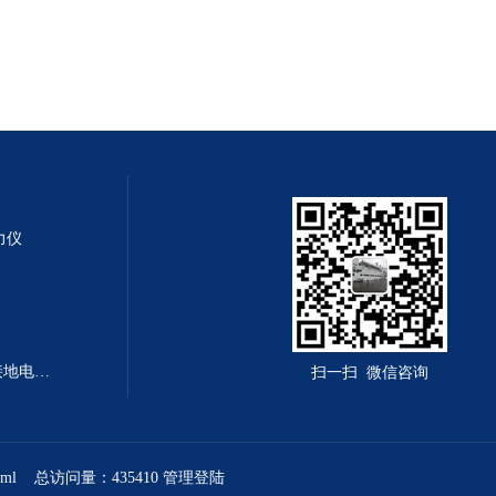
测力仪
LY-PV-7314型LY-PV-7314程控接地电阻测试仪
扫一扫 微信咨询
xml
总访问量：435410
管理登陆