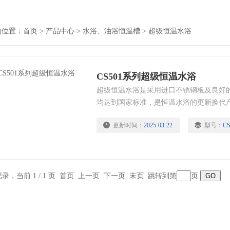
的位置：
首页
>
产品中心
>
水浴、油浴恒温槽
>
超级恒温水浴
CS501系列超级恒温水浴
超级恒温水浴是采用进口不锈钢板及良好
均达到国家标准，是恒温水浴的更新换代
蚀性强，结构紧凑，造型美观，节省能源
更新时间：
2025-03-22
型号：
C
物，物理、植物、化工、医疗、环保等实
品。
条记录，当前 1 / 1 页 首页 上一页 下一页 末页 跳转到第
页