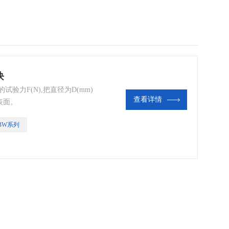
块
验力F(N),把直径为D(mm)
查看详情
表面。
BW系列