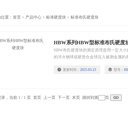
的位置：
首页
>
产品中心
>
标准硬度块
>
标准布氏硬度块
HBW系列HBW型标准布氏硬度
HBW布氏硬度块的测定原理是用一定大小的试
的淬火钢球或硬质合金球压入被测金属的
更新时间：
2025-03-23
型号：
H
条记录，当前 1 / 1 页 首页 上一页 下一页 末页 跳转到第
页