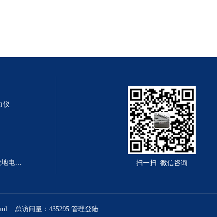
测力仪
LY-PV-7314型LY-PV-7314程控接地电阻测试仪
扫一扫 微信咨询
xml
总访问量：435295
管理登陆