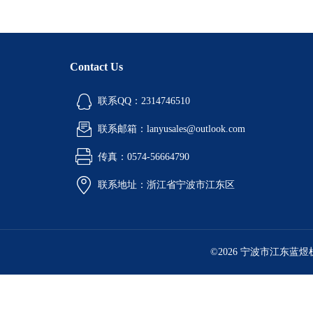
铝液精炼除气机
铝行业检测设备
Contact Us
环境检测试验箱
联系QQ：2314746510
油品检测仪器
联系邮箱：lanyusales@outlook.com
计量角度长度仪器
传真：0574-56664790
工业燃油暖风机
联系地址：浙江省宁波市江东区
工业暖风机
工业燃气暖风机
©2026 宁波市江东蓝
型砂强度试验机
电热鼓风干燥箱