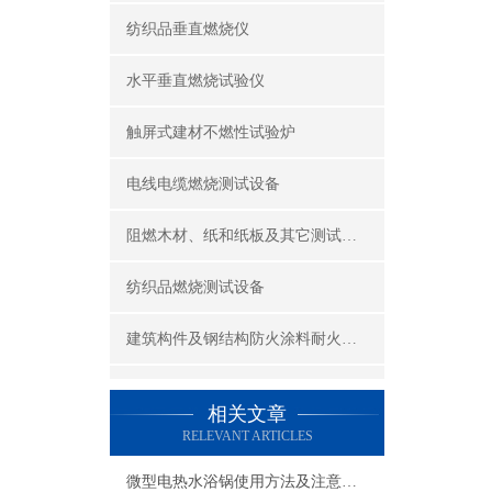
纺织品垂直燃烧仪
水平垂直燃烧试验仪
触屏式建材不燃性试验炉
电线电缆燃烧测试设备
阻燃木材、纸和纸板及其它测试设备
纺织品燃烧测试设备
建筑构件及钢结构防火涂料耐火性能试验设备
公共场所阻燃制品及组件燃烧性能测试设备
相关文章
RELEVANT ARTICLES
建筑材料及制品燃烧性能测试设备
微型电热水浴锅使用方法及注意事项