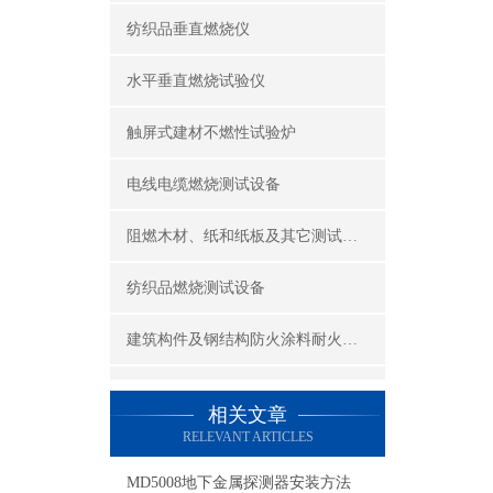
纺织品垂直燃烧仪
水平垂直燃烧试验仪
触屏式建材不燃性试验炉
电线电缆燃烧测试设备
阻燃木材、纸和纸板及其它测试设备
纺织品燃烧测试设备
建筑构件及钢结构防火涂料耐火性能试验设备
公共场所阻燃制品及组件燃烧性能测试设备
相关文章
RELEVANT ARTICLES
建筑材料及制品燃烧性能测试设备
MD5008地下金属探测器安装方法