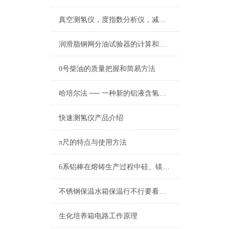
酒精喷灯燃烧试验仪
真空测氢仪，度指数分析仪，减压测试仪，真空试样装置
查看更多 >>
润滑脂钢网分油试验器的计算和报告
0号柴油的质量把握和简易方法
哈培尔法 ── 一种新的铝液含氢量的检测方法
快速测氢仪产品介绍
π尺的特点与使用方法
6系铝棒在熔铸生产过程中硅、镁元素的损耗分析
不锈钢保温水箱保温行不行要看保温层
生化培养箱电路工作原理