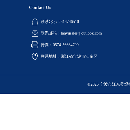
酒精喷灯燃烧试验仪
Contact Us
铝液精炼除气机
联系QQ：2314746510
铝行业检测设备
联系邮箱：lanyusales@outlook.com
环境检测试验箱
传真：0574-56664790
油品检测仪器
联系地址：浙江省宁波市江东区
计量角度长度仪器
工业燃油暖风机
©2026 宁波市江东蓝
工业暖风机
工业燃气暖风机
型砂强度试验机