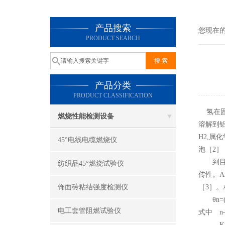
产品搜索
您现在
PRODUCT SEARCH
产品分类
PRODUCT CLASSIFICATION
氢在固
燃烧性能检测设备
溶解到铝
H2,属
45°电线电缆燃烧仪
泡［2
到目前
纺织品45°燃烧试验仪
传性。A
饰面砖粘结强度检测仪
［3］。
θn=(
电工套管阻燃试验仪
式中 n
Kn—