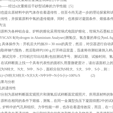
—经过n次重熔后干砂型试棒的力学性能［5］
提出原材料中的气体存在着遗传性，但至今尚无进一步的理论探索和试
遗传性，并探索原料中氢的遗传规律。同时，也将探讨凝固条件、熔炼条
方法
原料为各种铝合金。炉料的熔化采用坩埚式电阻炉熔化，坩埚为石墨粘土坩埚
CAN Ⅱ(Hydrogen in Aluminium Analyser)测氢仪。氢含量的单位为mL/
L/kg.具体操作为：开机后大约抽20～30 min的真空，然后，对仪器
取样钢勺预热，然后取样约100 g,打开样品室盖，迅速将待测铝液倒入样
in，测试完毕，打印机打印出结果(包括测试序号、测试日期、试验时间、氢
：在试样断面上找一个具有代表性的面积S,用显微硬度计，读出该面积上的
为N特大、N大、N中、N小，面积分别为S特大、S大、S中、S小，则：
)=(N特大S特大+N大S大+N中S中+N小S小)×100%/S (2)
果与分析
气孔的遗传性
图2分别为原材料断面宏观照片和测氢后试样断面宏观照片。所用原材料的
将原料在相同的条件下熔炼，测氢，在同一金属型负压下凝固得图2中的试样
见，炉料中的气孔和组织、力学性能一样，也存在着遗传效应，而且，在一