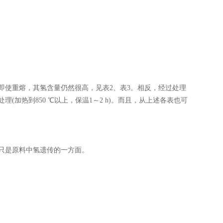
即使重熔，其氢含量仍然很高，见表2、表3。相反，经过处理
加热到850 ℃以上，保温1～2 h)。而且，从上述各表也可
传只是原料中氢遗传的一方面。