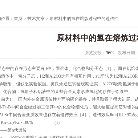
的位置：
首页
>
技术文章
> 原材料中的氢在熔炼过程中的遗传性
原材料中的氢在熔炼过
浏览次数：
3602
发布日期
态中的存在形态主要有3种：固溶体、化合物和分子态［1］。而在铝熔体
熔体中；氢分子态，H2和Al2O3之间有相互作用，zui早认为H2和Al2O3以
化学吸附，但缺乏实验依据。黄良余通过试验观察证实，Al2O3吸附氢属于
］；化合物，氢原子和铝液中的某些合金元素形成氢化物存在于铝液中。
为止，国内外在金属遗传性方面的研究很多，并且取得了很大进展。试
l-Ti-B中间合金经过加工使其中的化合物细化后，能大幅度提高它对
Al-Sr中间合金变质效果也存在着遗传效应［4］。遗传效应θn可用下式表
Kn-Cn)/Kn×100% (1)
——第n代遗传
—经过n次重熔后金属型试棒的力学性能