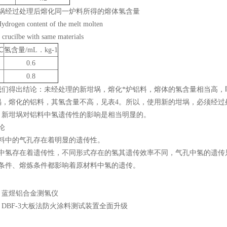
坩埚经过处理后熔化同一炉料所得的熔体氢含量
Hydrogen content of the melt molten
d crucilbe with same materials
℃
氢含量/mL．kg-1
0.6
0.8
我们得出结论：未经处理的新坩埚，熔化*炉铝料，熔体的氢含量相当高，
，熔化的铝料，其氢含量不高，见表4。所以，使用新的坩埚，必须经过处理(
，新坩埚对铝料中氢遗传性的影响是相当明显的。
论
原材料中的气孔存在着明显的遗传性。
 原料中氢存在着遗传性，不同形式存在的氢其遗传效率不同，气孔中氢的遗
凝固条件、熔炼条件都影响着原材料中氢的遗传。
：
蓝煜铝合金测氢仪
：
DBF-3大板法防火涂料测试装置全面升级