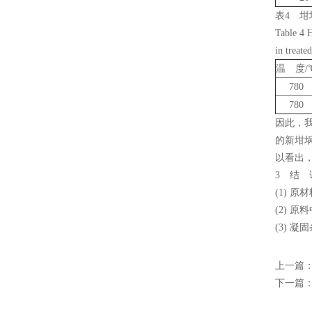
锁具检测试验装置
表4 
Table 4 
实验室通用检测仪器
in treate
温 度/
摇床振荡器
780
780
安规测量系列
因此，
玻璃检测系列
的新坩埚
以看出
粮食检测仪器
3 结 
(1) 
液、固体比重天平
(2)
(3) 
电子物理检测设备
上一篇
甲醛检测系统
下一篇
土工混泥土检测设备