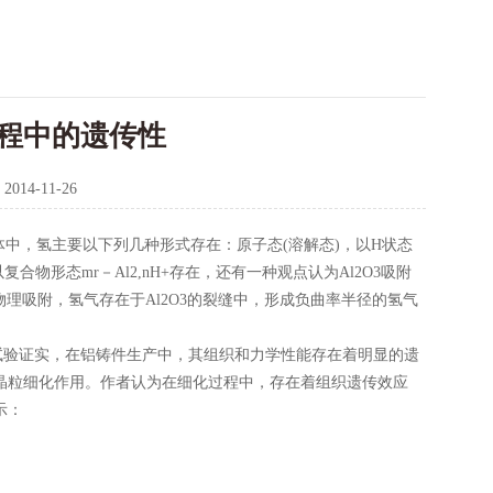
程中的遗传性
：
2014-11-26
中，氢主要以下列几种形式存在：原子态(溶解态)，以H状态
复合物形态mr－Al2,nH+存在，还有一种观点认为Al2O3吸附
物理吸附，氢气存在于Al2O3的裂缝中，形成负曲率半径的氢气
验证实，在铝铸件生产中，其组织和力学性能存在着明显的遗
铝的晶粒细化作用。作者认为在细化过程中，存在着组织遗传效应
示：