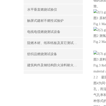
物的原
致。
水平垂直燃烧试验仪
图1 原
触屏式建材不燃性试验炉
Fig.1 Mac
电线电缆燃烧测试设备
图2 测
Fig.2 Mac
阻燃木材、纸和纸板及其它测试设备
纺织品燃烧测试设备
图3 原
建筑构件及钢结构防火涂料耐火性能试验设备
Fig.3 Rel
malerial 
公共场所阻燃制品及组件燃烧性能测试设备
2.2 
图4为
建筑材料及制品燃烧性能测试设备
孔，而
气孔率
酒精喷灯燃烧试验仪
种形式