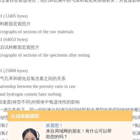
始含量存在着遗传性，他们和铝液中的气体和氧化夹杂物有关，并直接影响
材料断面宏观照片
rographs of sections of the raw materials
氢后试样断面宏观照片
rographs of sections of the specimens after testing
料气孔率和熔化后氢含量之间的关系
ationship between the porosity ratio in raw
and hydrogen content fater melting
凝固速度(铸型不同)对熔体中氢遗传性的影响
同一浇注条件下，同一炉铝液分别浇注到湿砂型和金属型中所得到的铸件断
湿砂型中的断面气孔很明显，但再熔化后分别在同一温度，同一保温时间(
欢迎您！
和氢含量如表1所示。结果是气孔多、气孔率高的氢含量反而少。炉料中氢
来自局域网的朋友！有什么可以帮
的氢在熔化的过程中都会发生遗传，但遗传的程度可能不一样。因为，铝
助您的吗？