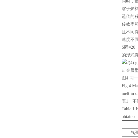
同时，
铝液精炼除气机
溶于炉
遗传的
铝行业检测设备
传效率
且不同
环境检测试验箱
速度不
S固=
油品检测仪器
的形式
计量角度长度仪器
a. 金属
工业燃油暖风机
图4 
Fig.4 Ma
工业暖风机
melt in d
表1 
工业燃气暖风机
Table 1 H
obtained 
型砂强度试验机
气孔
电热鼓风干燥箱