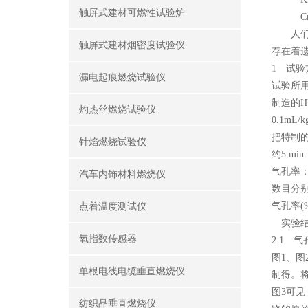
触屏式建材可燃性试验炉
Cn—
人们也
触屏式建材烟密度试验仪
存在着
1 试验
漏电起痕燃烧试验仪
试验所用
制造的HYS
灼热丝燃烧试验仪
0.1m
把特制的
针焰燃烧试验仪
约5 m
气孔率
汽车内饰材料燃烧仪
数目分别
气孔率(%
点着温度测试仪
实验结
氧指数传感器
2.1 
图1、
单根电线电缆垂直燃烧仪
制得。
图3可
纺织品垂直燃烧仪