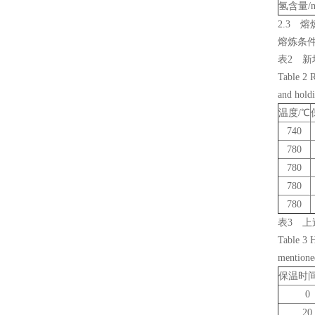
氢含量/m
2.3 
砂石制样检测设备
熔炼条件
砂石铸型透气性检测仪
表2 
Table 2 
试验培养箱
and holdi
温度/℃
水浴、油浴恒温槽
740
780
不锈钢保温水箱
780
780
电子天平系列
780
表3 
无损检测仪器
Table 3 
塑料橡胶仪器
mentioned
保温时间/
计量检定检测设备
0
20