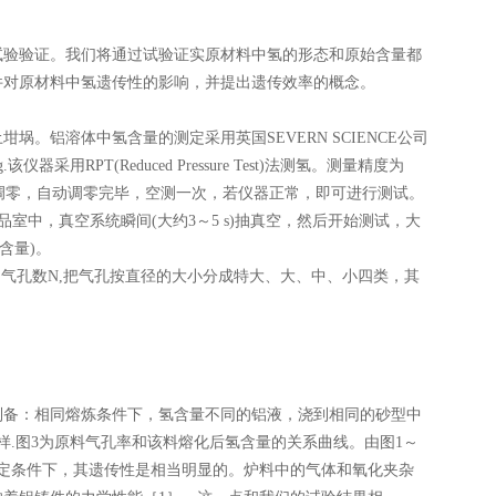
验验证。我们将通过试验证实原材料中氢的形态和原始含量都
件对原材料中氢遗传性的影响，并提出遗传效率的概念。
。铝溶体中氢含量的测定采用英国SEVERN SCIENCE公司
kg.该仪器采用RPT(Reduced Pressure Test)法测氢。测量精度为
进行自动调零，自动调零完毕，空测一次，若仪器正常，即可进行测试。
品室中，真空系统瞬间(大约3～5 s)抽真空，然后开始测试，大
含量)。
气孔数N,把气孔按直径的大小分成特大、大、中、小四类，其
制备：相同熔炼条件下，氢含量不同的铝液，浇到相同的砂型中
.图3为原料气孔率和该料熔化后氢含量的关系曲线。由图1～
定条件下，其遗传性是相当明显的。炉料中的气体和氧化夹杂