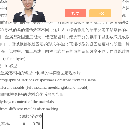
氢也会不断从铝液扩散析出。只不过，不同阶段铝液吸氢和呼氢的程度不同
料中的那部分氢、以氢化物形式存在的氢、吸附于氧化夹杂物的氢、还有
程度即遗传效率不同。所谓的遗传效率是指，对于一定形式存在的氢来说
和前面所提到的遗传效应不一样。前者表示遗传的量的概念，而后者则是
存在形式的氢的遗传效率不同，这几方面综合作用的结果决定了铝熔体的z
同，金属型凝固速度很大，铝液凝固时，绝大部分的氢来不及形成气孔或以
20［6］，所以氢都以过固溶的形式存在)；而湿砂型的凝固速度相对较慢
存在于试样中。如上所述，两种形式存在的氢的遗传效率不同，而且以过
型 b. 砂型
同一金属液不同的铸型中制得的试样断面宏观照片
crographs of sections of specimens obtained from the same
ifferent moulds (left:metallic mould;right:sand mould)
不同铸型中制得的炉料熔化后的氢含量
ydrogen content of the materials
from different moulds after melting
金属模
湿砂模
率/%
0
0.78