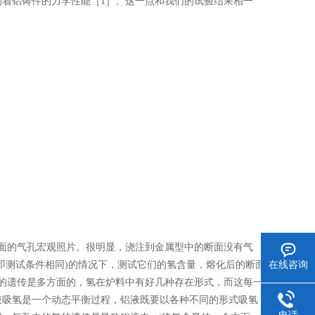
着铝铸件的力学性能［1］。这一点和我们的试验结果相一
面的气孔宏观照片。很明显，浇注到金属型中的断面没有气
在线咨询
即测试条件相同)的情况下，测试它们的氢含量，熔化后的断面
的遗传是多方面的，氢在炉料中有好几种存在形式，而这每一
液吸氢是一个动态平衡过程，铝液既要以各种不同的形式吸氢，