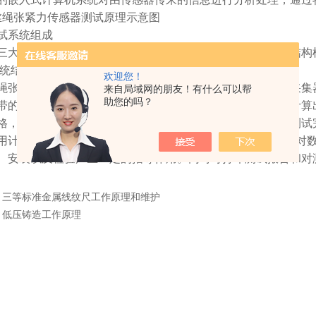
丝绳张紧力传感器测试原理示意图
试系统组成
三大部分组成：传感器、数据采集器和便携式计算机。基本结构
系统结构框图
欢迎您！
张紧力传感器测得的张力信息首先进入数据采集器，数据采集
来自局域网的朋友！有什么可以帮
助您的吗？
带的薄膜面板按键和液晶显示屏进行相关参数的输入，然后计算
格，再给出不合格曳引绳的编号，并提供在线调整的功能。测试
用计算机*的分析处理能力，采用数据融合、模糊处理等技术对
、安装以及检验产生一定的指导作用。同时可打印测试报告和对
：
三等标准金属线纹尺工作原理和维护
：
低压铸造工作原理