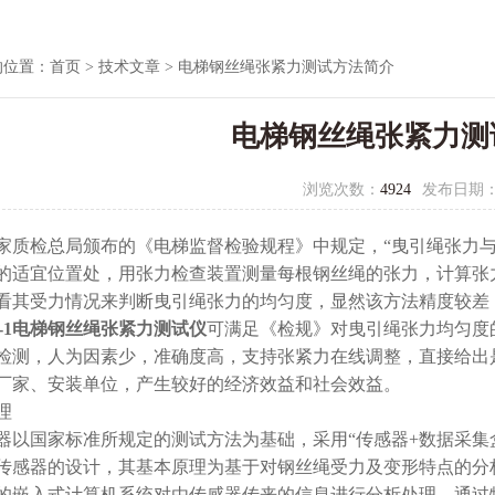
的位置：
首页
>
技术文章
> 电梯钢丝绳张紧力测试方法简介
电梯钢丝绳张紧力测
浏览次数：
4924
发布日期
质检总局颁布的《电梯监督检验规程》中规定，“曳引绳张力与平
的适宜位置处，用张力检查装置测量每根钢丝绳的张力，计算张
看其受力情况来判断曳引绳张力的均匀度，显然该方法精度较差
Z-1电梯钢丝绳张紧力测试仪
可满足《检规》对曳引绳张力均匀度
检测，人为因素少，准确度高，支持张紧力在线调整，直接给出
厂家、安装单位，产生较好的经济效益和社会效益。
理
以国家标准所规定的测试方法为基础，采用“传感器+数据采集盒
传感器的设计，其基本原理为基于对钢丝绳受力及变形特点的分
的嵌入式计算机系统对由传感器传来的信息进行分析处理，通过