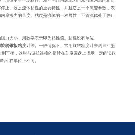
止流体中不呈现粘性。粘性的作用表现为阻滞流体内部的相对
其停止。这是流体粘性的重要特性，并且它是一个流变参数，表
的内摩擦力的量度。粘度是流体的一种属性，不管流体处于静止
阻力大小，用数字表示即为粘性值。粘性没有单位。
和
旋转锥板粘度计
等。一般情况下，常用旋转粘度计来测量油墨
后达到平衡，这时与游丝连接的指针在刻度圆盘上指示一定的读数
和粘性在单位上不同。