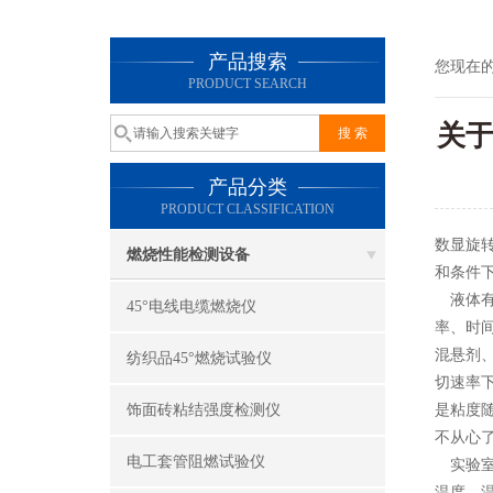
产品搜索
您现在
PRODUCT SEARCH
关
产品分类
PRODUCT CLASSIFICATION
数显旋
燃烧性能检测设备
和条件
液体
45°电线电缆燃烧仪
率、时
混悬剂
纺织品45°燃烧试验仪
切速率
饰面砖粘结强度检测仪
是粘度
不从心
电工套管阻燃试验仪
实验室
温度，