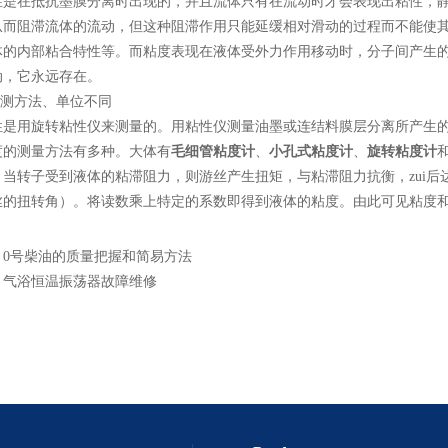
在抵抗墨膜分离时出现的，并且流体只有在流动时才会表现出粘性，静
从而阻滞流体的流动，但这种阻滞作用只能延缓相对滑动的过程而不能使
体的内部粘合特性等。而粘度表现在液体受外力作用移动时，分子间产生
动，它永远存在。
测方法、单位不同
用旋转粘性仪来测量的。用粘性仪测量油墨或连结料膜层分离所产生的
测量方法有多种。大体有
毛细管粘度计
、
小孔式粘度计
、
旋转粘度计
。当转子受到液体的粘滞阻力，则游丝产生扭矩，与粘滞阻力抗衡，zui
丝的扭转角）。将读数乘上特定的系数即得到液体的粘度。由此可见粘度
：
0号柴油的质量把握和简易方法
：
气浴恒温振荡器故障维修