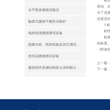
粘性是
滑动，
水平垂直燃烧试验仪
示了流
还是流
触屏式建材不燃性试验炉
3.检
粘性是
电线电缆燃烧测试设备
粘度的
的粘度
阻燃木材、纸和纸板及其它测试设备
（即游
纺织品燃烧测试设备
上一篇
建筑构件及钢结构防火涂料耐火性能试验设备
下一篇
公共场所阻燃制品及组件燃烧性能测试设备
建筑材料及制品燃烧性能测试设备
酒精喷灯燃烧试验仪