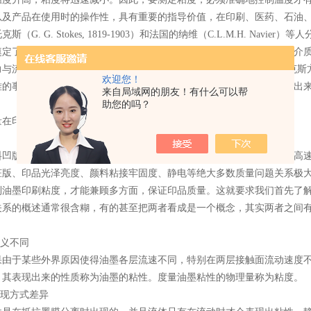
以及产品在使用时的操作性，具有重要的指导价值，在印刷、医药、石油、
斯（G. G. Stokes, 1819-1903）和法国的纳维（C.L.M.H. Na
奠定了传统流体力学的基础。1851年，斯托克斯推导出固体球体在粘性
力与流速、粘滞系数成比例，即关于阻力的斯托克斯公式。纳维-斯托克斯方
欢迎您！
的事。直至今天，大约也只有70多个解，只有大约一百多个特解被解出来，
来自局域网的朋友！有什么可以帮
助您的吗？
量在印刷行业的应用：
凹版印刷中，如何控制油墨印刷粘度是个十分关键的问题。特别是在高速
脏版、印品光泽亮度、颜料粘接牢固度、静电等绝大多数质量问题关系极
制油墨印刷粘度，才能兼顾多方面，保证印品质量。这就要求我们首先了
关系的概述通常很含糊，有的甚至把两者看成是一个概念，其实两者之间
义不同
于某些外界原因使得油墨各层流速不同，特别在两层接触面流动速度不
，其表现出来的性质称为油墨的粘性。度量油墨粘性的物理量称为粘度。
现方式差异