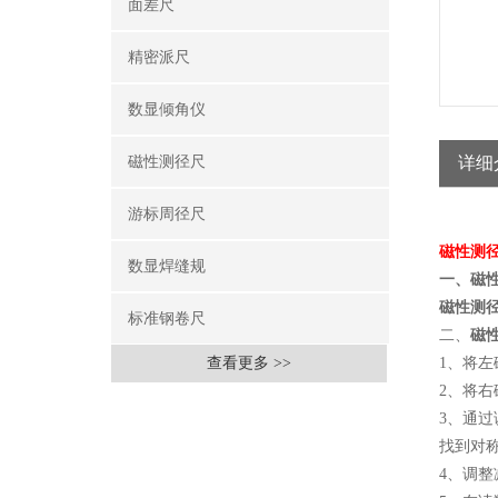
面差尺
精密派尺
数显倾角仪
磁性测径尺
详细
游标周径尺
磁性测
数显焊缝规
一、磁
磁性测
标准钢卷尺
二、
磁
查看更多 >>
1、将
2、将
3、通
找到对
4、调