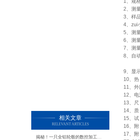
1、规格
2、测
3、样
4、zu
5、测
6、测量
7、测
8、自
（B
9、显示
10、
11、外
12、电
13、尺
14、质
相关文章
15、试
RELEVANT ARTICLES
16、
17、附
揭秘！一只全铝轮毂的数控加工过程