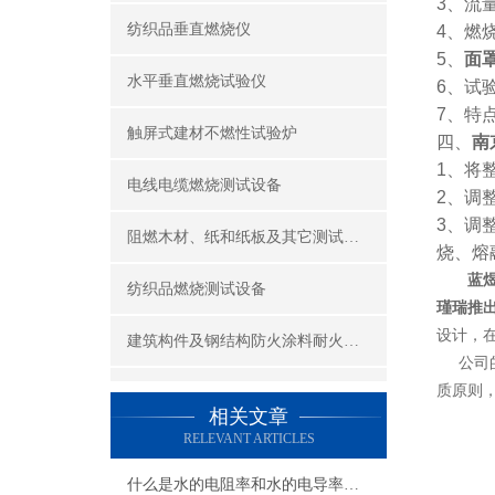
3、流
纺织品垂直燃烧仪
4、燃烧
5、
面
水平垂直燃烧试验仪
6、试
7、特
触屏式建材不燃性试验炉
四、
南
1、将
电线电缆燃烧测试设备
2、调
3、调
阻燃木材、纸和纸板及其它测试设备
烧、熔
蓝
纺织品燃烧测试设备
瑾瑞推
设计，
建筑构件及钢结构防火涂料耐火性能试验设备
公司的
质原则，
公共场所阻燃制品及组件燃烧性能测试设备
相关文章
RELEVANT ARTICLES
建筑材料及制品燃烧性能测试设备
什么是水的电阻率和水的电导率？如何测量？