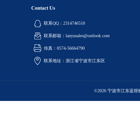
酒精喷灯燃烧试验仪
Contact Us
铝液精炼除气机
联系QQ：2314746510
铝行业检测设备
联系邮箱：lanyusales@outlook.com
环境检测试验箱
传真：0574-56664790
油品检测仪器
联系地址：浙江省宁波市江东区
计量角度长度仪器
工业燃油暖风机
©2026 宁波市江东蓝
工业暖风机
工业燃气暖风机
型砂强度试验机