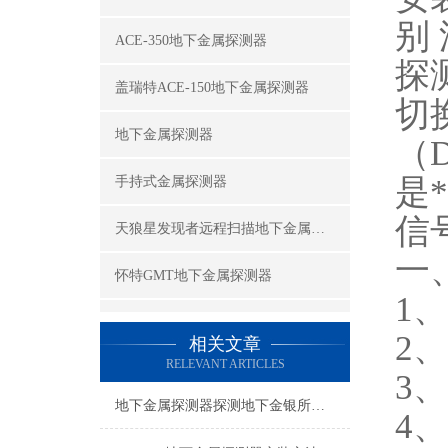
别
ACE-350地下金属探测器
探
盖瑞特ACE-150地下金属探测器
切
地下金属探测器
（D
是
手持式金属探测器
信
天狼星发现者远程扫描地下金属探测器
一
怀特GMT地下金属探测器
1
美国怀特（While's）V3i地下金属探测器
2
相关文章
RELEVANT ARTICLES
怀特TM-808地下金属探测器
3
地下金属探测器探测地下金银所要注意的事项
查看更多 >>
4