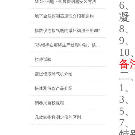
6
MD5008地下金属探测器安装方法
凝
地下金属探测器原理介绍和选购
8
指数仪连接气瓶的减压阀用不用调?
9
6系铝棒在熔铸生产过程中硅、镁元素的损耗分析
10
拉伸试验
备
二
蓝煜铝液除气机介绍
1
快速测氢仪产品介绍
3
钢卷尺自校规程
5
几款氧指数测定仪的区别
7
特