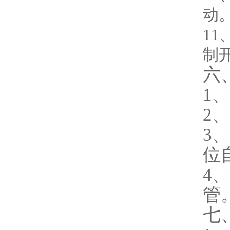
动
1
制
六
1
2
3
位
4
管
七