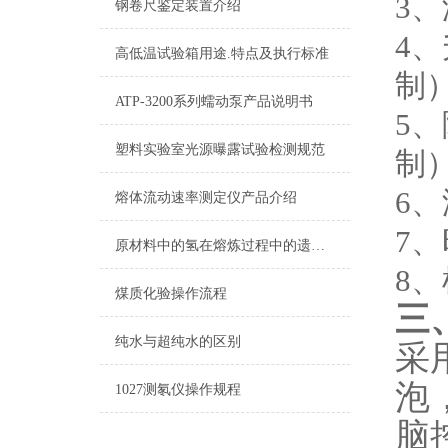
3
钢卷尺鉴定装置介绍
4、
高低温试验箱用途.特点及执行标准
制
ATP-3200系列蠕动泵产品说明书
5、
塑料实验室光源曝露试验检测规范
制
6、
熔体流动速率测定仪产品介绍
7、
原材料中的氢在熔炼过程中的遗传性
8
煤质化验操作流程
三
纯水与超纯水的区别
采
泡
1027测氡仪操作规程
脑