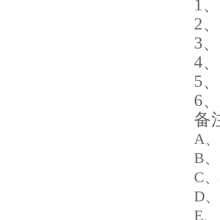
1
2
3
4
5
6
备
A、
B、
C、
D
E