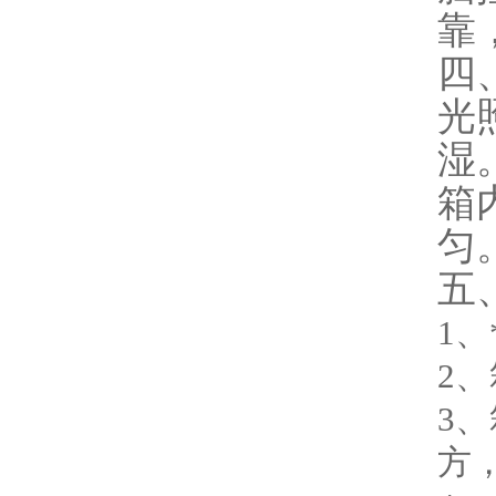
靠
四
光
湿
箱
匀
五
1
2
3
方