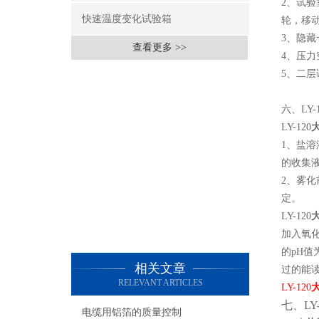
2、试
快速温度变化试验箱
轮，移
3、隐
查看更多 >>
4、压力
5、二
六、LY-1
LY-120
1、盐
的收集
2、雾化
定。
LY-120
加入氧化
的pH值
相关文章
过的能读
RELEVANT ARTICLES
LY-120
七、LY-
电缆用铝箔的质量控制