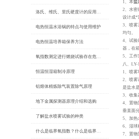
1、本
盐
2、水
洛氏、维氏、里氏硬度计的应用与如何选择
设计成
3、喷
电热恒温水浴锅的特点与使用维护
均匀。
4、试
电热恒温培养箱保养方法
器，在
5、工
氧指数测定进行燃烧试验存在危险吗？
八、LY-1
恒温恒湿箱制冷原理
1、喷
2、喷
铝熔体精炼除气装置除气原理
是盐水
3、收集
地下金属探测器原理介绍和选购
4、置物
垂直面分
了解盐水喷雾试验的种类
5、加
6、湿球
什么是临界氧指数？什么是临界氧浓度？什么是极限氧浓度？
7、置物