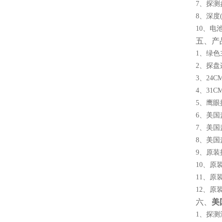
7、探测
8、深度
10、电
五、产
1、绿色主机--
2、探盘连接杆
3、24CM防
4、31CM防
5、鹰眼探测盘
6、美国盖
7、美国盖瑞
8、美国盖瑞
9、原装操作光
10、原装保修
11、原装英文
12、原装纸盒
六、
美
1、探