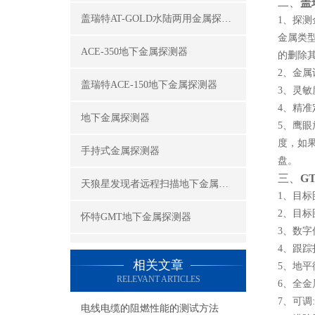
二、
盖
盖瑞特AT-GOLD水陆两用金属探测器
1、探
金属类
ACE-350地下金属探测器
的删除
2、金
盖瑞特ACE-150地下金属探测器
3、灵
4、精
地下金属探测器
5、鹰眼
度，如
手持式金属探测器
盘。
三、
G
天狼星发现者远程扫描地下金属探测器
1、目标
2、目标
怀特GMT地下金属探测器
3、数字
4、跟
美国怀特（While's）V3i地下金属探测器
相关文章
5、地
RELEVANT ARTICLES
怀特TM-808地下金属探测器
6、全金
7、可调
电线电缆的阻燃性能的测试方法
查看更多 >>