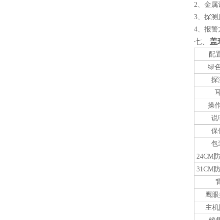
2、金
3、探
4、报
七、
盖
配
绿
探
操
说
保
包
24CM
31CM
鹰眼
主机