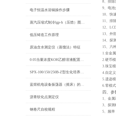
8、排除
9、电池
电子恒温水浴锅操作步骤
10、快
11、排
蒸汽压缩式制冷lgp-h（压焓）图应用组成
12、L
13、外
低压铸造工作原理
14、探
15、六
原油含水测定仪（蒸馏法）特征
1.全金
0.05当量浓度KOH乙醇溶液配置及标定
2.硬币
3.珠宝
SPX-100/150/250B-Z型生化培养箱使用说明书
4.自定
5.遗
蓝煜机电设备振荡器（摇床）的分类介绍
6.零模
四、参
沥青软化点测定仪
1、金属
3、探
钢卷尺自校规程
5、频率