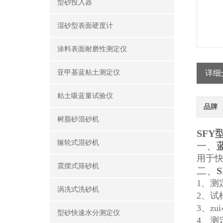
型砂投入器
湿砂型表面硬度计
涂料表面耐磨性测定仪
亚甲基蓝粘土测定仪
详细
粘土吸蓝量试验仪
品牌
树脂砂混砂机
SF
辗轮式混砂机
一、
用于快
震摆式筛砂机
二、
1、测
涡冼式洗砂机
2、试
3、zu
型砂快速水分测定仪
4、测