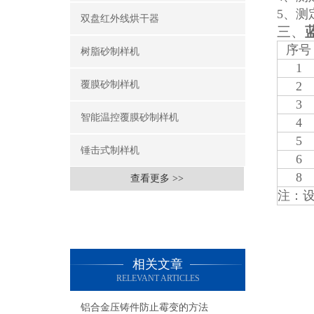
5、测
双盘红外线烘干器
三、
序号
树脂砂制样机
1
覆膜砂制样机
2
3
智能温控覆膜砂制样机
4
5
锤击式制样机
6
8
查看更多 >>
注：
相关文章
RELEVANT ARTICLES
铝合金压铸件防止霉变的方法