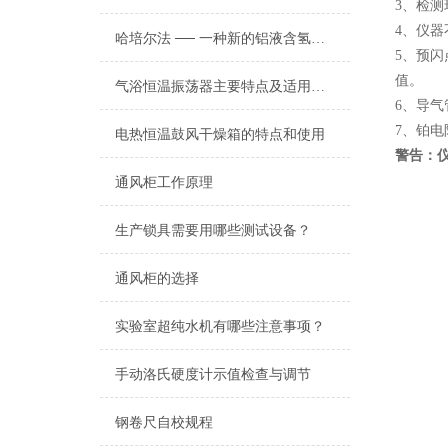
3、检
4、仪器
哈培尔法 ── 一种新的铝液含氢量的检测方法
5、预
值。
气浴恒温振荡器主要特点及适用范围
6、导
7、铂
电热恒温鼓风干燥箱的特点和使用
警告：
通风柜工作原理
生产锁具需要用哪些测试设备？
通风柜的选择
实验室超纯水机有哪些注意事项？
手动洛氏硬度计示值检查与调节
钢卷尺自校规程