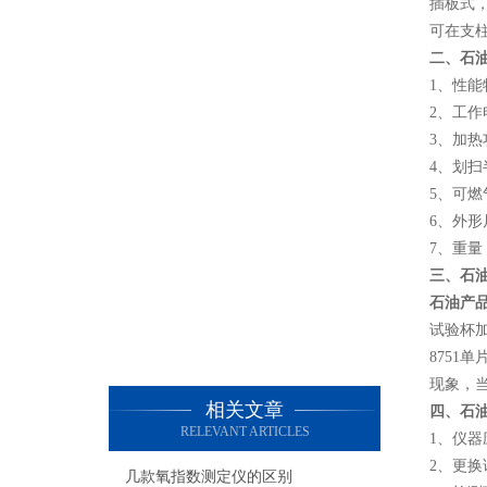
插板式
可在支
二、石
1、性能
2、工作电
3、加热
4、划扫
5、可燃
6、外形尺
7、重量
三、石
石油产
试验杯
8751
现象，
相关文章
四、石
RELEVANT ARTICLES
1、仪
2、更
几款氧指数测定仪的区别