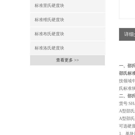
标准里氏硬度块
标准维氏硬度块
标准布氏硬度块
详细
标准洛氏硬度块
查看更多 >>
一、邵
邵氏标
技领域
氏标准
二、邵
货号:SHA
A型邵
A型邵氏
可选硬度值
1、单块尺