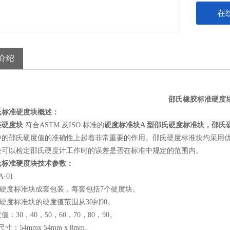
在
介绍
邵氏橡胶标准硬度
氏标准硬度块概述：
准硬度块
符合ASTM 及ISO 标准的
硬度标准块A 型邵氏硬度标准块，邵氏
中的邵氏硬度值的准确性上起着非常重要的作用。邵氏硬度标准块均采用优
块可以检定邵氏硬度计工作时的误差是否在标准中规定的范围内。
氏标准硬度块技术参数：
-01
氏硬度标准块成套包装，每套包括7个硬度块。
硬度标准块的硬度值范围从30到90。
：30，40，50，60，70，80，90。
寸：54mmx 54mm x 8mm。