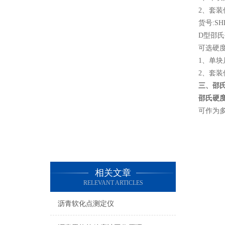
2、套装
货号:SHD
D型邵
可选硬度
1、单块尺
2、套装
三、邵
邵氏硬
可作为
相关文章
RELEVANT ARTICLES
沥青软化点测定仪