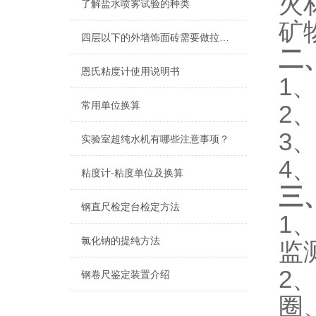
火
了解盐水喷雾试验的种类
矿
四层以下的外墙饰面砖需要做拉拔试验吗？
二
恩氏粘度计使用说明书
1
常用单位换算
2
3
实验室超纯水机有哪些注意事项？
4
粘度计-粘度单位及换算
三
钢直尺检定台检定方法
1
氯化钠的提纯方法
监
2
钢卷尺鉴定装置介绍
圈