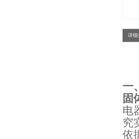
详细
一
固
电
究
依据