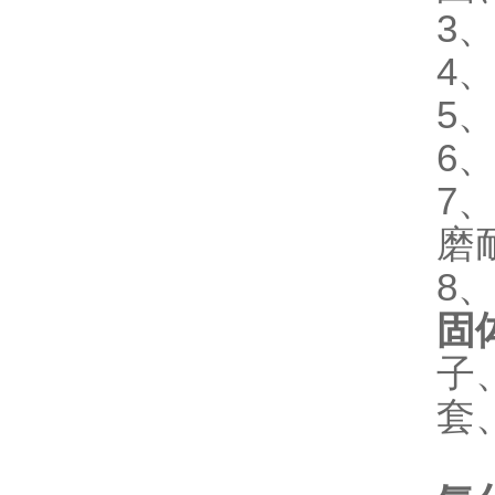
3
4
5
6
7
磨
8
固
子
套
蓝