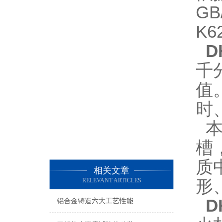
GB
K6
D
千
值
时
本
槽
质
相关文章
形
RELEVANT ARTICLES
DH
铝合金铸造六大工艺性能