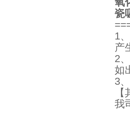
氧
瓷
==
1
产
2
如
3
【
我