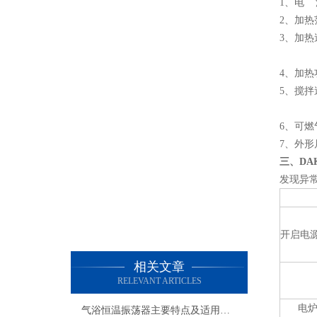
1、电 源
2、加热
3、加热速
B法 1
4、加热
5、搅拌速度
B法 25
6、可燃
7、外形尺
三、DA
发现异
开启电源
相关文章
RELEVANT ARTICLES
电
气浴恒温振荡器主要特点及适用范围