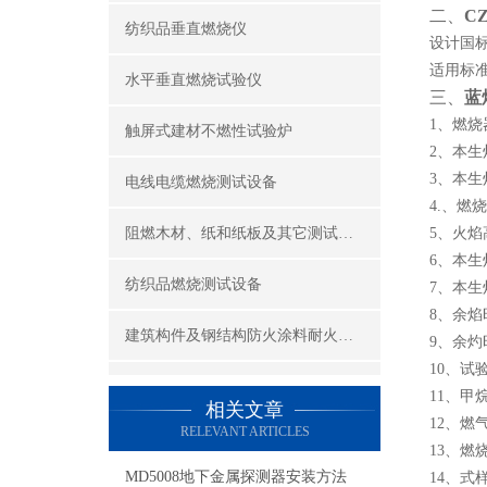
二、
C
纺织品垂直燃烧仪
设计国标
适用标准：U
水平垂直燃烧试验仪
三、
蓝
1、燃烧器
触屏式建材不燃性试验炉
2、本
3、本
电线电缆燃烧测试设备
4.、燃
阻燃木材、纸和纸板及其它测试设备
5、火焰高
6、本
纺织品燃烧测试设备
7、本生
8、余焰
建筑构件及钢结构防火涂料耐火性能试验设备
9、余灼
10、试
公共场所阻燃制品及组件燃烧性能测试设备
11、甲烷流
相关文章
12、
RELEVANT ARTICLES
建筑材料及制品燃烧性能测试设备
13、燃
MD5008地下金属探测器安装方法
14、式