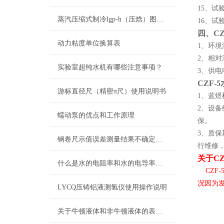
酒精喷灯燃烧试验仪
15、
蒸汽压缩式制冷lgp-h（压焓）图应用组成
查看更多 >>
16、试
四、C
动力粘度单位换算表
1、环境
2、相对
实验室超纯水机有哪些注意事项？
3、供电
CZF
游标直径尺（精密π尺）使用说明书
1、蓝
2、设
蠕动泵的优点和工作原理
保。
3、质
钢卷尺示值误差测量结果不确定度评定报告
行维修
关于C
什么是水的电阻率和水的电导率？如何测量？
CZF
况因为发
LYCQ压铸铝液测氢仪使用操作说明
关于牛顿液体和非牛顿液体的表述以及粘度测定在印刷行业的应用和相关仪器