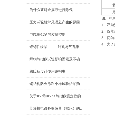
为什么要对金属液进行除气
四、
注
压力试验机常见误差产生的原因及消除方法
1、严禁
2、仪
电缆用铝箔的质量控制
3、切
4、为
铝铸件缺陷--------针孔与气孔巢
织物氧指数试验影响因素及不确定度的评定
恩氏粘度计使用说明书
钢结构防火涂料小样试验炉采购应注意的问题
关于JF-3和JF-3A氧指数测定仪的区别
蓝煜机电设备振荡器（摇床）的分类介绍