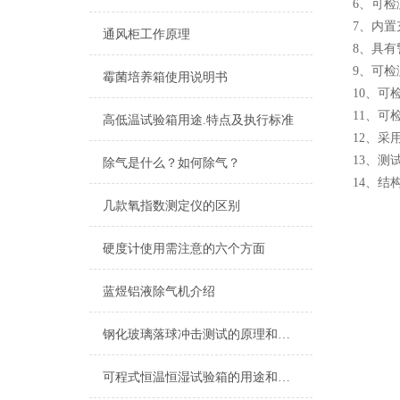
6、可
7、内
通风柜工作原理
8、具
9、可
霉菌培养箱使用说明书
10、
11、
高低温试验箱用途.特点及执行标准
12、
13、
除气是什么？如何除气？
14、
几款氧指数测定仪的区别
硬度计使用需注意的六个方面
蓝煜铝液除气机介绍
钢化玻璃落球冲击测试的原理和技术要求
可程式恒温恒湿试验箱的用途和特点