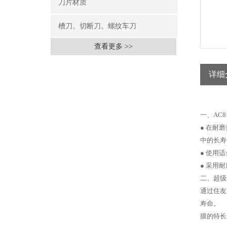
刀片材质
槽刀。切断刀。螺纹车刀
查看更多 >>
详细
一、AC8
● 在耐
中的长寿
● 使用
● 采用
二、超级
通过住友
寿命。
膜的特长