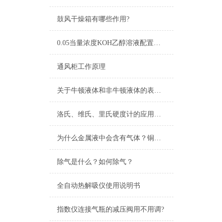
鼓风干燥箱有哪些作用?
0.05当量浓度KOH乙醇溶液配置及标定
通风柜工作原理
关于牛顿液体和非牛顿液体的表述以及粘度测定在印刷行业的应用和相关仪器
洛氏、维氏、里氏硬度计的应用与如何选择
为什么金属液中会含有气体？铜、铝液气体的来源
除气是什么？如何除气？
全自动热解吸仪使用说明书
指数仪连接气瓶的减压阀用不用调?