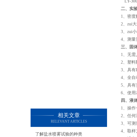
LY-30
二、实
1、密度解
2、zui
3、zui
4、测量范围
三、固
1、无
2、塑
3、具
4、全
5、具
6、使
四、液
1、操
相关文章
2、任
RELEVANT ARTICLES
3、可测
4、取样
了解盐水喷雾试验的种类