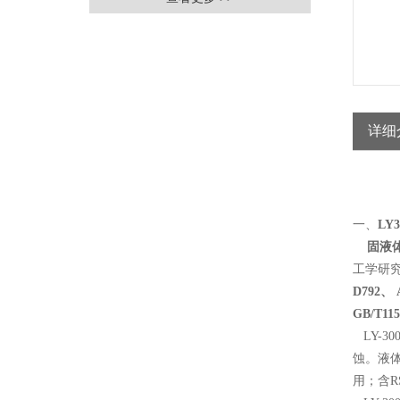
详细
一、
LY
固液
工学研
D792、 
GB/T11
LY-30
蚀。液
用；含R