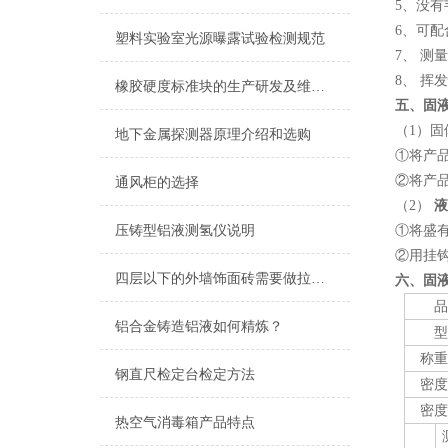
5、没
6、可
塑料实验室光源曝露试验检测规范
7、 
8、 
橡胶硬度标准块的生产研发及维护保养
五、固
（1）
地下金属探测器原理介绍和选购
①将产品
②将产品
通风柜的选择
（2）
液
压铸型铝液测氢仪说明
①将盛
②用挂
四层以下的外墙饰面砖需要做拉拔试验吗？
六、固
品
铝合金铸造铝液如何精炼？
型
称重
钢直尺检定台检定方法
密度
密度
热空气消毒箱产品特点