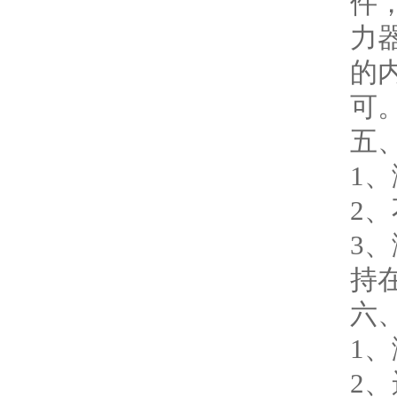
件
铝液精炼除气机
力
铝行业检测设备
的
环境检测试验箱
可
五
油品检测仪器
1
计量角度长度仪器
2
工业燃油暖风机
3
工业暖风机
持在
工业燃气暖风机
六
1
型砂强度试验机
2
电热鼓风干燥箱