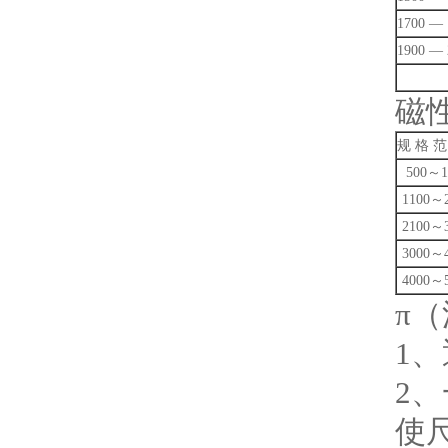
锁具检测试验装置
1700 — 
1900 — 
实验室通用检测仪器
磁
摇床振荡器
规 格 范
安规测量系列
500～1
1100～
玻璃检测系列
2100～
粮食检测仪器
3000～
4000～
液、固体比重天平
π
电子物理检测设备
1
2
甲醛检测系统
使
土工混泥土检测设备