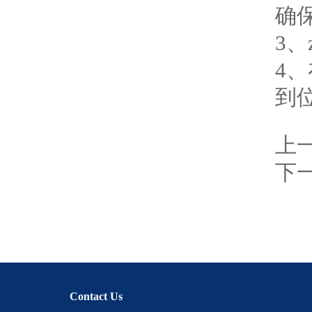
确
住友电工切削刀具
3
标准硬度块
4
线材试验机检测系列
到
地质测斜仪
上
旋转粘度计
下
实验室家具系列
电光分析仪
电梯行业监测仪器设备
金属探测器
Contact Us