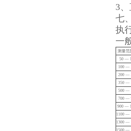
3
试验培养箱
七
砂石制样检测设备
执行
一
砂石铸型透气性检测仪
测量范围
水浴、油浴恒温槽
50 — 
不锈钢保温水箱
100 — 
200 — 
电子天平系列
350 — 
500 — 
无损检测仪器
700 — 
900 — 
塑料橡胶仪器
1100 — 
计量检定检测设备
1300 — 
1500 — 