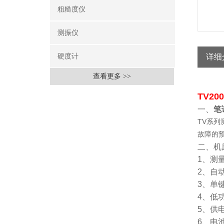
粗糙度仪
测振仪
硬度计
详细
查看更多 >>
TV20
一、
笔
TV系
故障的
二、机
1、测
2、自
3、单
4、低
5、供
6、电