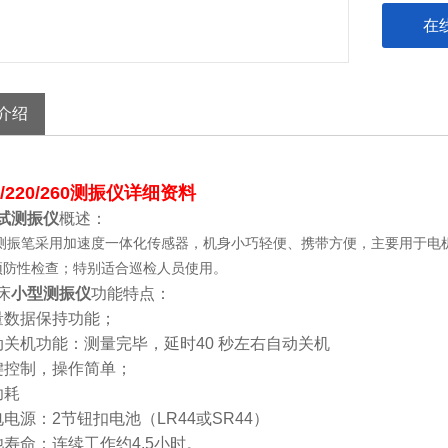
在
介绍
0/220/260测振仪详细资料
试
测振仪
概述：
列测振笔采用加速度一体化传感器，机身小巧轻便、携带方便，主要用于电
预防性检查；特别适合巡检人员使用。
床
小型测振仪
功能特点：
量数据保持功能；
动关机功能：测量完毕，延时40 秒左右自动关机
键控制，操作简单；
功耗
电电源：2节钮扣电池（LR44或SR44）
池寿命：连续工作约4.5小时。