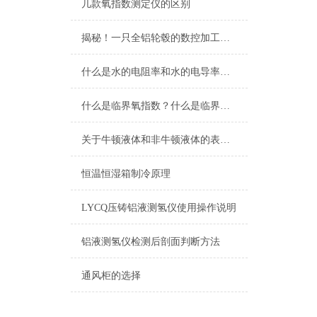
几款氧指数测定仪的区别
揭秘！一只全铝轮毂的数控加工过程
什么是水的电阻率和水的电导率？如何测量？
什么是临界氧指数？什么是临界氧浓度？什么是极限氧浓度？
关于牛顿液体和非牛顿液体的表述以及粘度测定在印刷行业的应用和相关仪器
恒温恒湿箱制冷原理
LYCQ压铸铝液测氢仪使用操作说明
铝液测氢仪检测后剖面判断方法
通风柜的选择