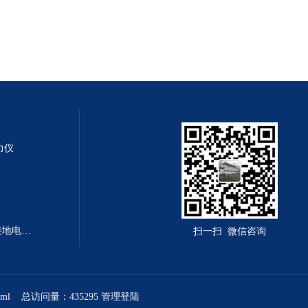
测力仪
LY-PV-7314型LY-PV-7314程控接地电阻测试仪
扫一扫 微信咨询
xml
总访问量：435295
管理登陆