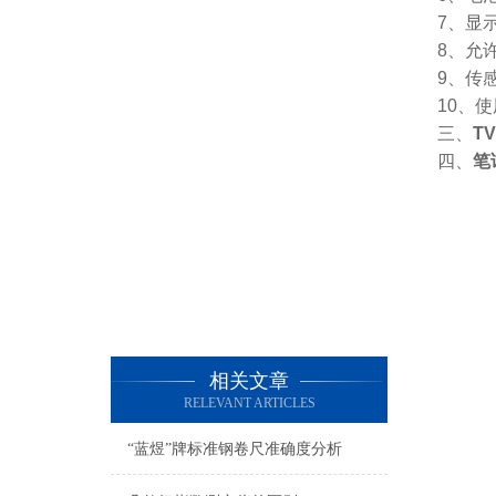
7、显
8、允许
9、传
10、
三、
TV
四、
笔
相关文章
RELEVANT ARTICLES
“蓝煜”牌标准钢卷尺准确度分析