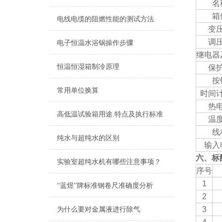
酒精喷灯燃烧试验仪
名
箱
电线电缆的阻燃性能的测试方法
查看更多 >>
变
调
电子恒温水浴锅操作步骤
继电器
恒温恒湿箱制冷原理
保
按
常用单位换算
时间
热
高低温试验箱用途.特点及执行标准
温
线
纯水与超纯水的区别
输入
六、
标
实验室超纯水机有哪些注意事项？
序号
1
“蓝煜”牌标准钢卷尺准确度分析
2
3
为什么要对金属液进行除气