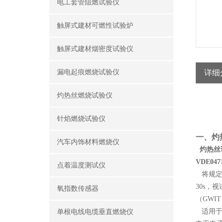
电工套管阻燃试验仪
触屏式建材可燃性试验炉
触屏式建材烟密度试验仪
漏电起痕燃烧试验仪
详细
灼热丝燃烧试验仪
针焰燃烧试验仪
一、灼
汽车内饰材料燃烧仪
灼热丝试验
VDE047
点着温度测试仪
将规定
30s
氧指数传感器
（GWI
适用
单根电线电缆垂直燃烧仪