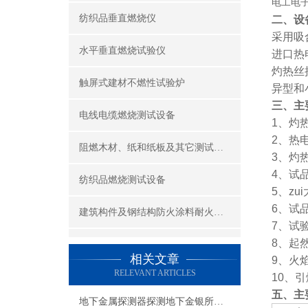
电工电
纺织品垂直燃烧仪
二、
设
采用吸
水平垂直燃烧试验仪
进口热
灼热丝
触屏式建材不燃性试验炉
异型和
三、
主
电线电缆燃烧测试设备
1、灼热
2、热
阻燃木材、纸和纸板及其它测试设备
3、灼
4、试品
纺织品燃烧测试设备
5、zu
6、试品
建筑构件及钢结构防火涂料耐火性能试验设备
7、试验
8、起
公共场所阻燃制品及组件燃烧性能测试设备
相关文章
9、火
RELEVANT ARTICLES
建筑材料及制品燃烧性能测试设备
10、
五、
主
地下金属探测器探测地下金银所要注意的事项