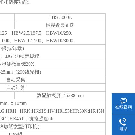
打印和储存功能。
HBS-3000L
触摸数显布氏
125、HBW2.5/187.5、HBW10/250、
1000、HBW10/1500、HBW10/3000
/保持/卸载)
准、JJG150检定规程
数显测微目镜20X
0625mm（200线光栅）
自动采集
自动计算
数显触摸屏145x88 mm
5mm, ￠10mm
在线咨询
G;HRH HRK;HK;HS;HV;HR15N;HR30N;HR45N;
R30T;HR45T；抗拉强度σb
热敏纸微型打印机）
电话
0-99组