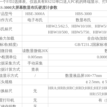
一个F/D2选择表。仪器具有RS232串口送入PC机的终端显示、
BS-3000大屏幕数显布氏硬度计参数
产品型号
HBE-3000A
HBS-3000
操作方式
电子布氏
数显布氏
HBW2.5/62.5、HBW10/100、HBW5/
布氏标尺
HBW10/500、HBW5/750、HBW10/
验力加载
全自动(加卸
标准(精度)
GB/T231.2国家标
测微目镜
读数显微镜20X
i小检测单位
0.005mm
0.00
数据采集方式
手动采集
数据计算方式
查表
值显示方式
/
数显液晶屏100×77mm
压头规格
￠2.5mm, ￠
HRA;HRB;HRC;HRD;HRE;HEF;HR
转换标尺
无
HR15T;H
置打印机
无
有（
试储存组数
无