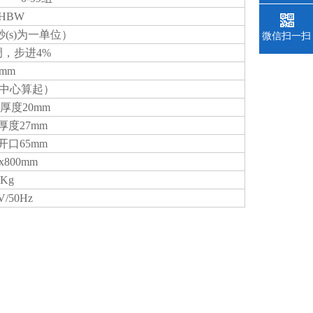
0HBW
1秒(s)为一单位）
微信扫一扫
可调，步进4%
5mm
从中心算起）
，厚度20mm
厚度27mm
开口65mm
3x800mm
0Kg
V/50Hz