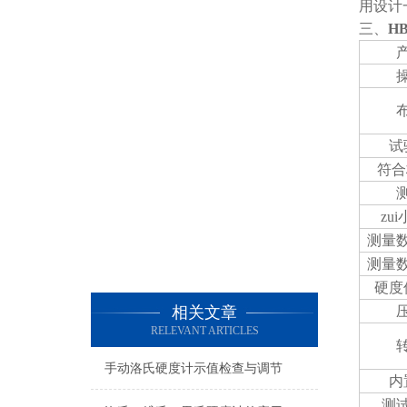
用设计
三、
H
试
符合
zu
测量
测量
硬度
相关文章
RELEVANT ARTICLES
手动洛氏硬度计示值检查与调节
内
测