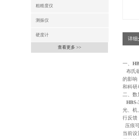
粗糙度仪
测振仪
硬度计
详细
查看更多 >>
一、
H
布氏硬
的影响
和科研
二、数
HBS
光、机
行反馈
压痕可
当前设