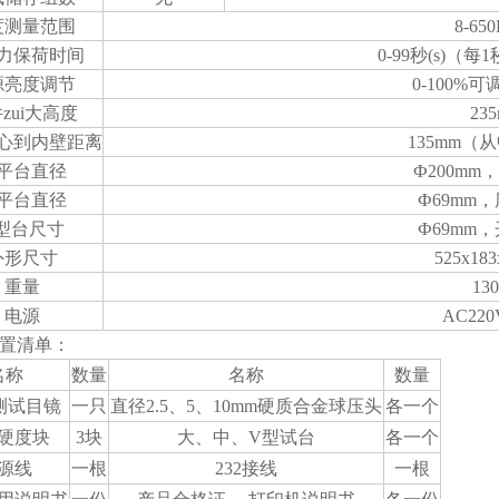
度测量范围
8-65
力保荷时间
0-99秒(s)（每
源亮度调节
0-100%
zui大高度
23
心到内壁距离
135mm（
平台直径
Ф200mm
平台直径
Ф69mm，
型台尺寸
Ф69mm，
外形尺寸
525x18
重量
13
电源
AC220
置清单：
名称
数量
名称
数量
 测试目镜
一只
直径2.5、5、10mm硬质合金球压头
各一个
硬度块
3块
大、中、V型试台
各一个
源线
一根
232接线
一根