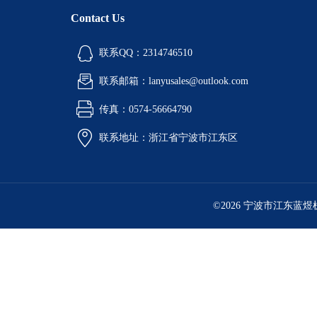
酒精喷灯燃烧试验仪
Contact Us
铝液精炼除气机
联系QQ：2314746510
铝行业检测设备
联系邮箱：lanyusales@outlook.com
环境检测试验箱
传真：0574-56664790
油品检测仪器
联系地址：浙江省宁波市江东区
计量角度长度仪器
工业燃油暖风机
©2026 宁波市江东蓝
工业暖风机
工业燃气暖风机
型砂强度试验机