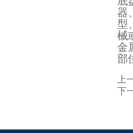
底
铝液精炼除气机
器
铝行业检测设备
型
械
环境检测试验箱
金
油品检测仪器
部
计量角度长度仪器
工业燃油暖风机
上
下
工业暖风机
工业燃气暖风机
型砂强度试验机
电热鼓风干燥箱