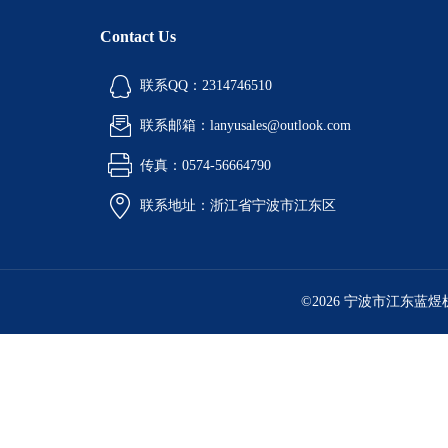
Contact Us
试验培养箱
砂石制样检测设备
联系QQ：2314746510
联系邮箱：lanyusales@outlook.com
砂石铸型透气性检测仪
传真：0574-56664790
水浴、油浴恒温槽
联系地址：浙江省宁波市江东区
不锈钢保温水箱
电子天平系列
©2026 宁波市江东蓝
无损检测仪器
塑料橡胶仪器
计量检定检测设备