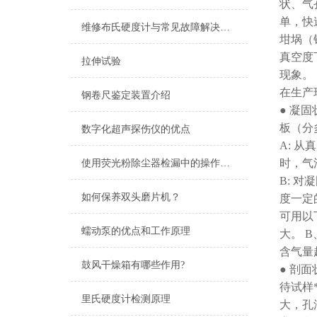
状、气
单，快
维修布氏硬度计与常见故障解决方法
坩埚（
真空度
拉伸试验
现象。
在生产
钢卷尺鉴定装置介绍
● 凝
板（分
数字化超声探伤仪的优点
A: 
时，气
使用荧光粉除尘器检漏中的操作指南点击次数
B: 
如何保养双头磨片机？
度一定
可用以
蠕动泵的优点和工作原理
大。 
含气量
鼓风干燥箱有哪些作用?
● 剖
待试样
里氏硬度计检测原理
大，孔