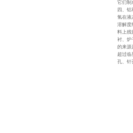
它们制
四、铝
氢在液
溶解度约
料上残
衬、炉
的来源
超过临
孔、针