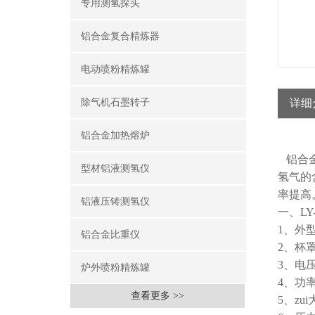
专用测氢探头
铝合金复合精炼器
电动喷粉精炼罐
除气机石墨转子
详细
铝合金加热熔炉
铝合金
型材铝液测氢仪
氢气的
率提高
铝液压铸测氢仪
一、LY-
1、外型
铝合金比重仪
2、杯罩
3、电压
炉外喷粉精炼罐
4、功率
查看更多 >>
5、zui