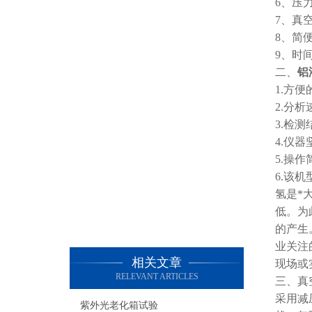
6、压
7、真空
8、简
9、时
二、
铝
1.方
2.分
3.检
4.仪
5.操
6.该
氢是*
低。为
的产生
业关注
相关文章
现场或
RELEVANT ARTICLES
三、真
采用减
紫外光老化箱试验