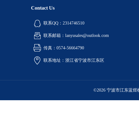
酒精喷灯燃烧试验仪
Contact Us
铝液精炼除气机
联系QQ：2314746510
铝行业检测设备
联系邮箱：lanyusales@outlook.com
环境检测试验箱
传真：0574-56664790
油品检测仪器
联系地址：浙江省宁波市江东区
计量角度长度仪器
工业燃油暖风机
©2026 宁波市江东蓝
工业暖风机
工业燃气暖风机
型砂强度试验机