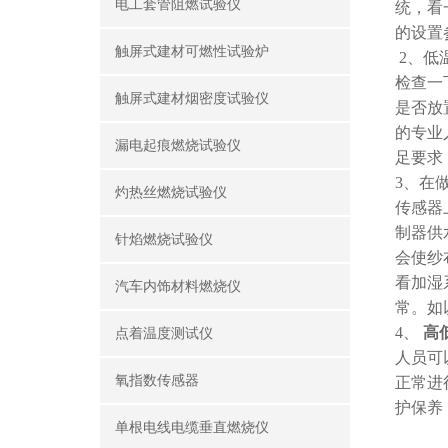
电工套管阻燃试验仪
统，看
的设置
触屏式建材可燃性试验炉
2、低
检查一
触屏式建材烟密度试验仪
是否放
的专业
漏电起痕燃烧试验仪
足要求
3、在
灼热丝燃烧试验仪
传感器
制器供
针焰燃烧试验仪
会使纱
看加湿
汽车内饰材料燃烧仪
常。如
4、
高
点着温度测试仪
人员可
氧指数传感器
正常进
护保养
单根电线电缆垂直燃烧仪