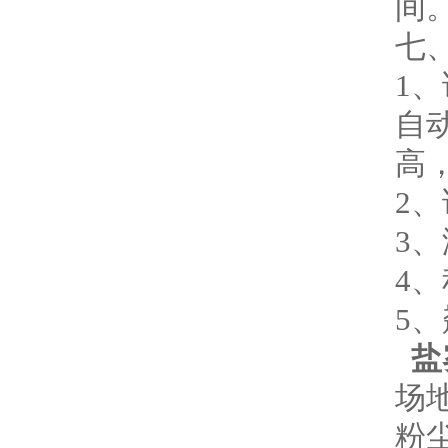
间
七、
1
自
高
2
3、
4、
5
盐
场
粉