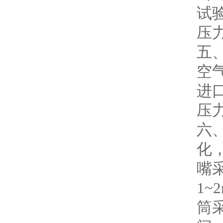
试验
压力
五
空气
进口
压
六、
化
嘴
1~
筒