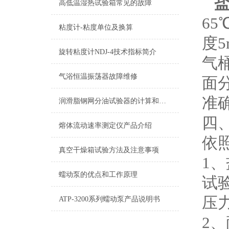
高低温湿热试验箱常见的故障
6
粘度计-粘度单位及换算
度
旋转粘度计NDJ-4技术指标简介
气
气浴恒温振荡器故障维修
面
准
润滑脂钢网分油试验器的计算和报告
四、
熔体流动速率测定仪产品介绍
依照
真空干燥箱试验方法及注意事项
1、
蠕动泵的优点和工作原理
试验
压力
ATP-3200系列蠕动泵产品说明书
2