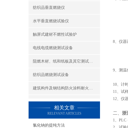
120
纺织品垂直燃烧仪
180
240
水平垂直燃烧试验仪
300
触屏式建材不燃性试验炉
360
8、仪
电线电缆燃烧测试设备
a、
b、
阻燃木材、纸和纸板及其它测试设备
c、
9、测温
纺织品燃烧测试设备
b、铠
10、计时
建筑构件及钢结构防火涂料耐火性能试验设备
11、试
12、仪器
公共场所阻燃制品及组件燃烧性能测试设备
控制箱8
相关文章
二、
浙
RELEVANT ARTICLES
建筑材料及制品燃烧性能测试设备
1、PLC
氯化钠的提纯方法
2、试