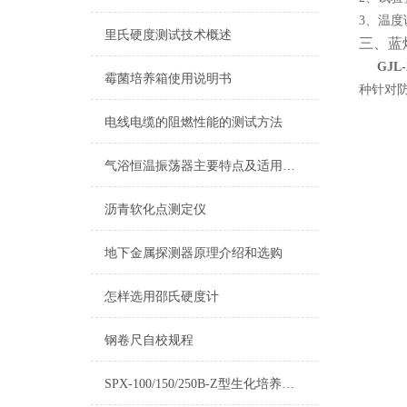
酒精喷灯燃烧试验仪
3、温
里氏硬度测试技术概述
查看更多 >>
三、蓝
GJ
霉菌培养箱使用说明书
种针对
电线电缆的阻燃性能的测试方法
气浴恒温振荡器主要特点及适用范围
沥青软化点测定仪
地下金属探测器原理介绍和选购
怎样选用邵氏硬度计
钢卷尺自校规程
SPX-100/150/250B-Z型生化培养箱使用说明书