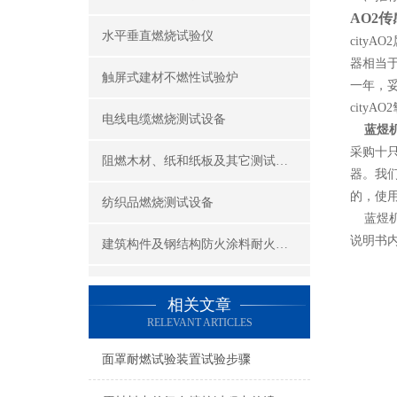
AO2
水平垂直燃烧试验仪
cit
器相当
触屏式建材不燃性试验炉
一年，
city
电线电缆燃烧测试设备
蓝煜
采购十
阻燃木材、纸和纸板及其它测试设备
器。我
的，使
纺织品燃烧测试设备
蓝煜机
说明书
建筑构件及钢结构防火涂料耐火性能试验设备
公共场所阻燃制品及组件燃烧性能测试设备
相关文章
RELEVANT ARTICLES
建筑材料及制品燃烧性能测试设备
面罩耐燃试验装置试验步骤
酒精喷灯燃烧试验仪