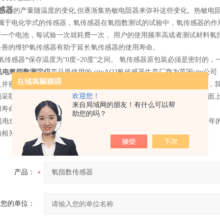
传感器
的产量随温度的变化,但逐渐集热敏电阻器来弥补这些变化。热敏电阻
yAO2属于电化学式的传感器，氧传感器在氧指数测试的试验中，氧传感器
于一个电池，每试验一次就耗费一次， 用户的使用频率高或者测试材料氧
妥善的维护氧传感器有助于延长氧传感器的使用寿命。
AO2氧传感器*保存温度为“0度~20度”之间。 氧传感器原包装必须是密
机电氧指数测定仪
产品里使用的 cityAO2氧传感器生产厂商为英国ci
只并密封保存在恒温恒湿箱内。当库存氧传感器存放时间超过一个月时，我们
欢迎您！
们采取以上措施尽量保证到用户手中的传感器可以使用更长的时间。市面上
来自局域网的朋友！有什么可以帮
用寿命无法保证。
助您的吗？
电也承诺我们数显氧指数测定仪里的氧传感器保证使用一年，不满一年的
内相关部分对氧传感器妥善养护。
产品：
您的单位：