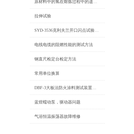
原材料中的氢在熔炼过程中的遗传性
查看更多 >>
拉伸试验
SYD-3536克利夫兰开口闪点试验器防风罩使用说明
电线电缆的阻燃性能的测试方法
钢直尺检定台检定方法
常用单位换算
DBF-3大板法防火涂料测试装置全面升级
蓝煜蠕动泵，驱动器问题
气浴恒温振荡器故障维修