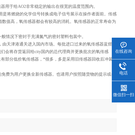
器用于给AO2非常稳定的输出在很宽的温度范围内。
的作用是将燃烧的化学信号转换成电子信号展示在操作者面前。传感
指数值高，氧传感器都会有较高的消耗。氧传感器的正常寿命为
封的，一般情况下密封于充满氮气的密封塑料包装中。
ty公司，由天津港通关进入国内市场。每批进口过来的氧传感器蓝煜只
在线咨询
会将存货返回给city国内的总代理商并更换批次的氧传感
有部分低价氧传感器，*很多，多是采用旧传感器回收后冲装
电话
免费为用户更换全新传感器。也请用户按照随货物的提示或者
微信扫一扫