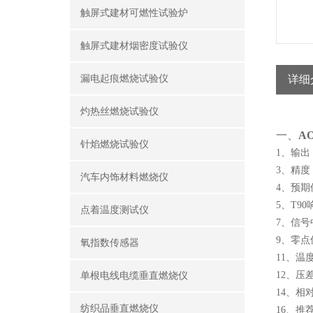
触屏式建材可燃性试验炉
触屏式建材烟密度试验仪
漏电起痕燃烧试验仪
详细
灼热丝燃烧试验仪
一、
A
针焰燃烧试验仪
1、输出
3、精度：
汽车内饰材料燃烧仪
4、预期
5、T
点着温度测试仪
7、信号
9、零
氧指数传感器
11、温
12、压差
单根电线电缆垂直燃烧仪
14、相
纺织品垂直燃烧仪
16、推