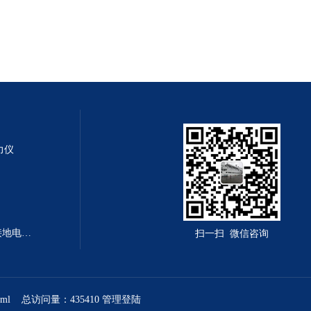
测力仪
LY-PV-7314型LY-PV-7314程控接地电阻测试仪
扫一扫 微信咨询
xml
总访问量：435410
管理登陆