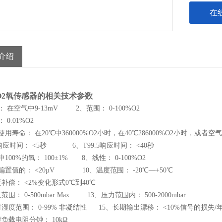
在
介绍
O2氧传感器的相关技术参数
： 在空气中9-13mV
2、范围： 0-100%O2
 0.01%O2
使用寿命： 在20℃中360000%O2小时，在40℃286000%O2小时，或者
90响应时间： <5秒
6、T99.5响应时间： <40秒
中100%的氧： 100±1%
8、线性： 0-100%O2
点偏置值的： <20µV
10、温度范围： -20℃—+50℃
度补偿： <2%变化形式0℃到40℃
范围： 0-500mbar Max
13、压力范围内： 500-2000mbar
对湿度范围： 0-99% 非凝结性
15、长期输出漂移： <10%信号的损失/
荐负载电阻分钟： 10kΩ