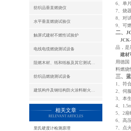
6、单
纺织品垂直燃烧仪
7、烧器
8、对试
水平垂直燃烧试验仪
9、可
二、J
触屏式建材不燃性试验炉
JC
品，是
电线电缆燃烧测试设备
建材
用德国
阻燃木材、纸和纸板及其它测试设备
料燃烧
三、蓝
纺织品燃烧测试设备
1、符
建筑构件及钢结构防火涂料耐火性能试验设备
2、伺
3、本
公共场所阻燃制品及组件燃烧性能测试设备
4、1.
相关文章
5、2
RELEVANT ARTICLES
建筑材料及制品燃烧性能测试设备
6、高
7、点
里氏硬度计检测原理