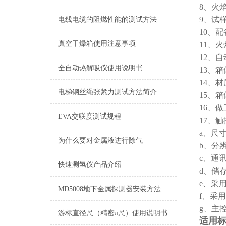
酒精喷灯燃烧试验仪
8、火
9、试
电线电缆的阻燃性能的测试方法
查看更多 >>
10、
真空干燥箱使用注意事项
11、
12、
全自动热解吸仪使用说明书
13、箱
14、材
电梯钢丝绳张紧力测试方法简介
15、
16、
EVA交联度测试规程
17、
a、尺寸
为什么要对金属液进行除气
b、分辨
c、通讯
快速测氢仪产品介绍
d、储存
e、采
MD5008地下金属探测器安装方法
f、采
g、主
游标直径尺（精密π尺）使用说明书
适用标