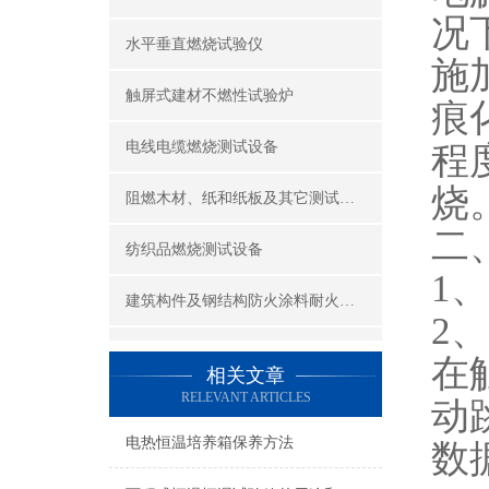
况
水平垂直燃烧试验仪
施
触屏式建材不燃性试验炉
痕
电线电缆燃烧测试设备
程
烧
阻燃木材、纸和纸板及其它测试设备
二
纺织品燃烧测试设备
1
建筑构件及钢结构防火涂料耐火性能试验设备
2
公共场所阻燃制品及组件燃烧性能测试设备
在
相关文章
RELEVANT ARTICLES
动
建筑材料及制品燃烧性能测试设备
电热恒温培养箱保养方法
数
酒精喷灯燃烧试验仪