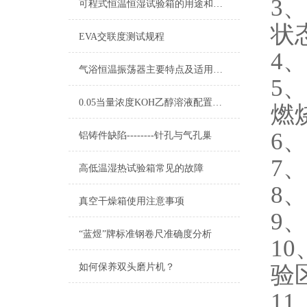
3
可程式恒温恒湿试验箱的用途和特点
查看更多 >>
状
EVA交联度测试规程
4
气浴恒温振荡器主要特点及适用范围
5
0.05当量浓度KOH乙醇溶液配置及标定
燃
6
铝铸件缺陷--------针孔与气孔巢
7
高低温湿热试验箱常见的故障
8
真空干燥箱使用注意事项
9
“蓝煜”牌标准钢卷尺准确度分析
1
验
如何保养双头磨片机？
1