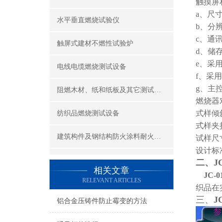
触摸屏
a、尺寸
水平垂直燃烧试验仪
b、分辨
c、通讯
触屏式建材不燃性试验炉
d、储存
e、采
电线电缆燃烧测试设备
f、采
g、主
阻燃木材、纸和纸板及其它测试设备
燃烧器
式样倾斜
纺织品燃烧测试设备
式样夹持
建筑构件及钢结构防火涂料耐火性能试验设备
试样尺寸
设计标准
公共场所阻燃制品及组件燃烧性能测试设备
二、J
相关文章
JC
RELEVANT ARTICLES
建筑材料及制品燃烧性能测试设备
织品在
三、
J
铝合金压铸件防止霉变的方法
酒精喷灯燃烧试验仪