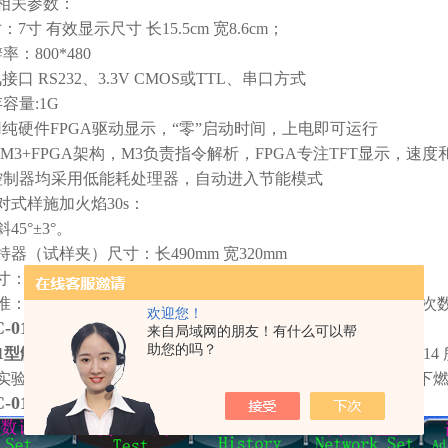
相关参数：
：7寸 有效显示尺寸 长15.5cm 宽8.6cm；
率：800*480
接口 RS232、3.3V CMOS或TTL、串口方式
容量:1G
用纯硬件FPGA驱动显示，“零”启动时间，上电即可运行
用M3+FPGA架构，M3负责指令解析，FPGA专注TFT显示，速
控制器均采用低能耗处理器，自动进入节能模式
对式样施加火焰30s：
45°±3°。
器（试样夹）尺寸：长490mm 宽320mm
：330*230mm
：GB 14645-2014 纺织品 燃烧性能 45°方向损毁面积和接焰
欢迎您！
C-01触摸屏控制45°燃烧试验仪产品简介
来自局域网的朋友！有什么可以帮
助您的吗？
-01型触摸屏控制纺织品45°燃烧试验仪
是根据国家标准14645-2
实验室控制条件下，以45°倾斜放置的试样表面在火焰的作用下
C-01型触摸屏控制纺织品45°燃烧试验仪
触摸屏内界面。