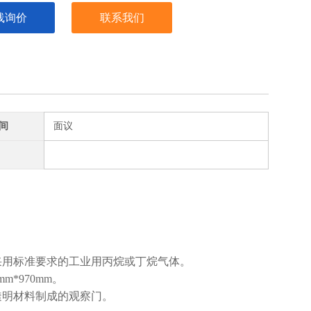
线询价
联系我们
间
面议
采用标准要求的工业用丙烷或丁烷气体。
m*970mm。
透明材料制成的观察门。