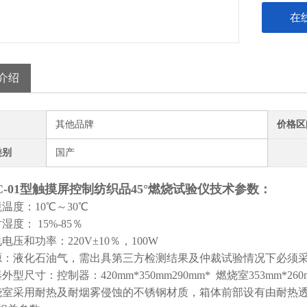
在
介绍
其他品牌
价格区
类别
国产
C-01型触摸屏控制纺织品45°燃烧试验仪技术参数：
温度：10℃～30℃
湿度： 15%-85％
电压和功率：220V±10％，100W
源：液化石油气，需出具第三方检测结果及仲裁试验情况下必须
外型尺寸：控制器：420mm*350mm290mm* 燃烧室353mm*260m
烧室采用耐热及耐烟雾侵蚀的不锈钢材质，箱体前部设有由耐热